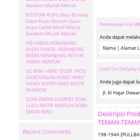
Random Murah Meriah
KOSTUM-KUPU Baju Boneka
Gaun Kupu Kostum Gaun
Pemesanan via S
Kupu Cantik Motif Warna
Random Murah Meriah
Anda dapat melaku
KRJ ANEKA KERANJANG
Nama | Alamat L
KADO PARCEL KERANJANG
BESEK KERANJANG ROTAN
ANEKA BENTUK
Cash On Delivery 
GC-BNK- HERO [ECER 1PCS]
GANTUNGAN KUNCI HERO
Anda juga dapat l
GANCI SUPER HERO MOTIF
RANDOM
Jl. Ki Hajar De
DOM-EMON DOMPET KOIN
LUCU MOTIF KARTUN DORA
EMON BIRU
Deskripsi Pro
TEMAN-TEMA
Recent Comments
198-194A [PULLB