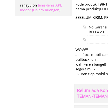
kode produk:198-
rahayu
on
Jenis-Jenis APE
nama produk:[PU
Indoor (Dalam Ruangan)
SEBELUM KIRIM, P
No Garansi
BELI = AT
WOW!!!
ada 4pcs mobil ca
pullback loh
wah keren banget!
segera miliki !
ukuran tiap mobil 
Belum ada Ko
TEMAN-TEMAN