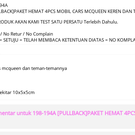
194A
LLBACK]PAKET HEMAT 4PCS MOBIL CARS MCQUEEN KEREN DAN
RODUK AKAN KAMI TEST SATU PERSATU Terlebih Dahulu.
 / No Retur / No Complain
C = SETUJU = TELAH MEMBACA KETENTUAN DIATAS = NO KOMPL
rs mcqueen dan teman-temannya
sekitar 10x5x5cm
mentar untuk 198-194A [PULLBACK]PAKET HEMAT 4