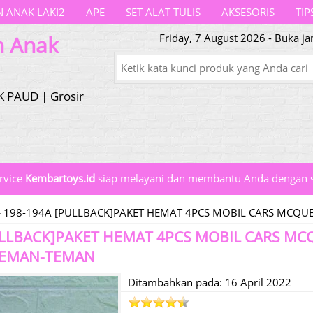
 ANAK LAKI2
APE
SET ALAT TULIS
AKSESORIS
TIP
n Anak
Friday, 7 August 2026 - Buka j
K PAUD | Grosir
rvice
Kembartoys.id
siap melayani dan membantu Anda dengan s
»
198-194A [PULLBACK]PAKET HEMAT 4PCS MOBIL CARS MCQU
ULLBACK]PAKET HEMAT 4PCS MOBIL CARS M
TEMAN-TEMAN
Ditambahkan pada: 16 April 2022