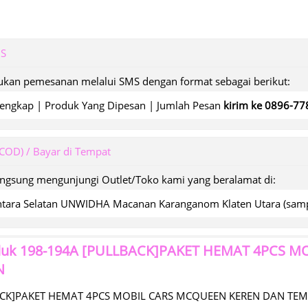
MS
kan pemesanan melalui SMS dengan format sebagai berikut:
engkap | Produk Yang Dipesan | Jumlah Pesan
kirim ke 0896-7
(COD) / Bayar di Tempat
angsung mengunjungi Outlet/Toko kami yang beralamat di:
wantara Selatan UNWIDHA Macanan Karanganom Klaten Utara (s
duk
198-194A [PULLBACK]PAKET HEMAT 4PCS 
N
ACK]PAKET HEMAT 4PCS MOBIL CARS MCQUEEN KEREN DAN TE