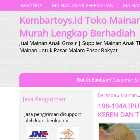
BERANDA
MAINAN ANAK PEREMPUAN
MAINAN
Kembartoys.id Toko Maina
Murah Lengkap Berhadiah
Jual Mainan Anak Grosir | Supplier Mainan Anak T
Mainan untuk Pasar Malam Pasar Rakyat
Butuh Bantuan?
Customer Se
Beranda
»
Mainan
Jasa Pengiriman
198-194A [P
KEREN DAN 
Jasa pengiriman disupport
oleh kurir berikut ini: