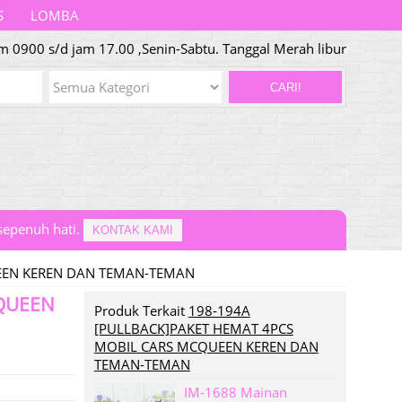
S
LOMBA
am 0900 s/d jam 17.00 ,Senin-Sabtu. Tanggal Merah libur
CARI!
epenuh hati.
KONTAK KAMI
EEN KEREN DAN TEMAN-TEMAN
CQUEEN
Produk Terkait
198-194A
[PULLBACK]PAKET HEMAT 4PCS
MOBIL CARS MCQUEEN KEREN DAN
TEMAN-TEMAN
IM-1688 Mainan