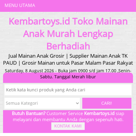
MENU UTAMA
Kembartoys.id Toko Mainan
Anak Murah Lengkap
Berhadiah
Jual Mainan Anak Grosir | Supplier Mainan Anak TK
PAUD | Grosir Mainan untuk Pasar Malam Pasar Rakyat
Saturday, 8 August 2026 - Buka jam 0900 s/d jam 17.00 ,Senin-
Sabtu. Tanggal Merah libur
CARI!
Butuh Bantuan?
Customer Service
Kembartoys.id
siap
melayani dan membantu Anda dengan sepenuh hati.
KONTAK KAMI