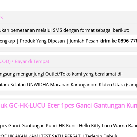
MS
kan pemesanan melalui SMS dengan format sebagai berikut:
engkap | Produk Yang Dipesan | Jumlah Pesan
kirim ke 0896-7
(COD) / Bayar di Tempat
angsung mengunjungi Outlet/Toko kami yang beralamat di:
wantara Selatan UNWIDHA Macanan Karanganom Klaten Utara (s
duk
GC-HK-LUCU Ecer 1pcs Ganci Gantungan Kunci
pcs Ganci Gantungan Kunci HK Kunci Hello Kitty Lucu Warna Ra
RODUK AKAN KAMI TEST SATU PERSATU Terlebih Dahulu.