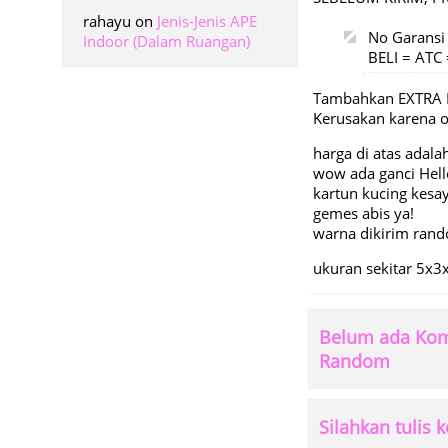
rahayu
on
Jenis-Jenis APE
No Garansi
Indoor (Dalam Ruangan)
BELI = AT
Tambahkan EXTRA 
Kerusakan karena
harga di atas adala
wow ada ganci Hello
kartun kucing kes
gemes abis ya!
warna dikirim ran
ukuran sekitar 5x
Belum ada Kome
Random
Silahkan tulis