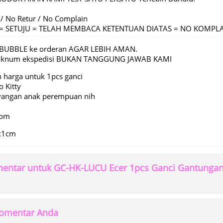
 / No Retur / No Complain
C = SETUJU = TELAH MEMBACA KETENTUAN DIATAS = NO KOMPL
BUBBLE ke orderan AGAR LEBIH AMAN.
 oknum ekspedisi BUKAN TANGGUNG JAWAB KAMI
h harga untuk 1pcs ganci
 Kitty
ayangan anak perempuan nih
dom
3x1cm
ntar untuk GC-HK-LUCU Ecer 1pcs Ganci Gantungan 
 komentar Anda