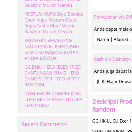
Random Murah Meriah
KOSTUM-KUPU Baju Boneka
Pemesanan via S
Gaun Kupu Kostum Gaun
Kupu Cantik Motif Warna
Anda dapat melaku
Random Murah Meriah
Nama | Alamat L
KRJ ANEKA KERANJANG
KADO PARCEL KERANJANG
BESEK KERANJANG ROTAN
ANEKA BENTUK
Cash On Delivery 
GC-BNK- HERO [ECER 1PCS]
Anda juga dapat l
GANTUNGAN KUNCI HERO
GANCI SUPER HERO MOTIF
Jl. Ki Hajar De
RANDOM
DOM-EMON DOMPET KOIN
LUCU MOTIF KARTUN DORA
Deskripsi Pro
EMON BIRU
Random
GC-HK-LUCU Ecer 1
Recent Comments
SEBELUM KIRIM, P