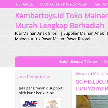
BERANDA
MAINAN ANAK PEREMPUAN
MAINAN
Kembartoys.id Toko Maina
Murah Lengkap Berhadiah
Jual Mainan Anak Grosir | Supplier Mainan Anak T
Mainan untuk Pasar Malam Pasar Rakyat
Butuh Bantuan?
Customer Se
Beranda
»
Mainan
Jasa Pengiriman
GC-HK-LUCU Ec
Lucu Warna 
Jasa pengiriman disupport
oleh kurir berikut ini: