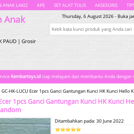
 ANAK LAKI2
APE
SET ALAT TULIS
AKSESORIS
TIP
n Anak
Thursday, 6 August 2026 - Buka ja
K PAUD | Grosir
rvice
Kembartoys.id
siap melayani dan membantu Anda dengan s
»
GC-HK-LUCU Ecer 1pcs Ganci Gantungan Kunci HK Kunci Hello 
er 1pcs Ganci Gantungan Kunci HK Kunci Hell
Random
Ditambahkan pada: 30 June 2022