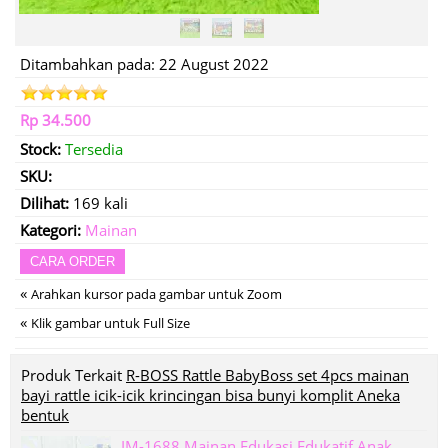
Ditambahkan pada: 22 August 2022
Rp 34.500
Stock:
Tersedia
SKU:
Dilihat:
169 kali
Kategori:
Mainan
CARA ORDER
«
Arahkan kursor pada gambar untuk Zoom
«
Klik gambar untuk Full Size
Produk Terkait
R-BOSS Rattle BabyBoss set 4pcs mainan
bayi rattle icik-icik krincingan bisa bunyi komplit Aneka
bentuk
IM-1688 Mainan Edukasi Edukatif Anak