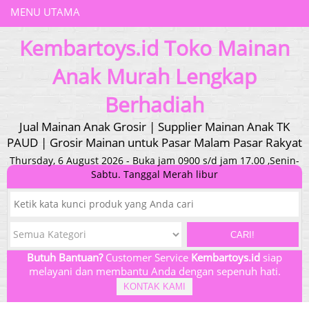
MENU UTAMA
Kembartoys.id Toko Mainan
Anak Murah Lengkap
Berhadiah
Jual Mainan Anak Grosir | Supplier Mainan Anak TK
PAUD | Grosir Mainan untuk Pasar Malam Pasar Rakyat
Thursday, 6 August 2026 - Buka jam 0900 s/d jam 17.00 ,Senin-
Sabtu. Tanggal Merah libur
CARI!
Butuh Bantuan?
Customer Service
Kembartoys.id
siap
melayani dan membantu Anda dengan sepenuh hati.
KONTAK KAMI