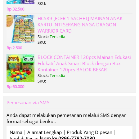
SKU:
Rp 32.500
HC589 [ECER 1 SACHET] MAINAN ANAK
KARTU INTI SERANG NAGA DRAGON
WARRIOR CARD
Stock:
Tersedia
SKU:
Rp 2.500
BLOCK CONTAINER 120pcs Mainan Edukasi
Edukatif Anak Smart Block dengan Box
Kontainer 120pcs BALOK BESAR
Stock:
Tersedia
SKU:
Rp 60.000
Pemesanan via SMS
Anda dapat melakukan pemesanan melalui SMS dengan
format sebagai berikut:
Nama | Alamat Lengkap | Produk Yang Dipesan |
Jumlah Pesan
kirim ke 0896-7782-7080