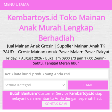
MENU UTAMA
Kembartoys.id Toko Mainan
Anak Murah Lengkap
Berhadiah
Jual Mainan Anak Grosir | Supplier Mainan Anak TK
PAUD | Grosir Mainan untuk Pasar Malam Pasar Rakyat
Friday, 7 August 2026 - Buka jam 0900 s/d jam 17.00 ,Senin-
Sabtu. Tanggal Merah libur
CARI!
Butuh Bantuan?
Customer Service
Kembartoys.id
siap
melayani dan membantu Anda dengan sepenuh hati.
KONTAK KAMI