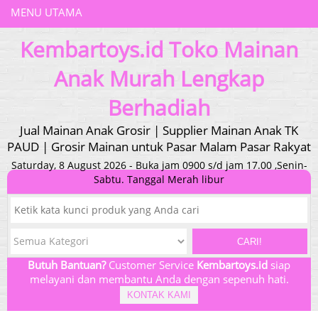
MENU UTAMA
Kembartoys.id Toko Mainan
Anak Murah Lengkap
Berhadiah
Jual Mainan Anak Grosir | Supplier Mainan Anak TK
PAUD | Grosir Mainan untuk Pasar Malam Pasar Rakyat
Saturday, 8 August 2026 - Buka jam 0900 s/d jam 17.00 ,Senin-
Sabtu. Tanggal Merah libur
CARI!
Butuh Bantuan?
Customer Service
Kembartoys.id
siap
melayani dan membantu Anda dengan sepenuh hati.
KONTAK KAMI