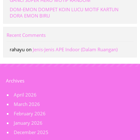
GANCI SUPER HERO MOTIF RANDOM
DOM-EMON DOMPET KOIN LUCU MOTIF KARTUN
DORA EMON BIRU
Recent Comments
rahayu
on
Jenis-Jenis APE Indoor (Dalam Ruangan)
Archives
April 2026
March 2026
February 2026
January 2026
December 2025