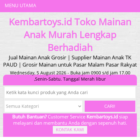
MENU UTAMA
Kembartoys.id Toko Mainan
Anak Murah Lengkap
Berhadiah
Jual Mainan Anak Grosir | Supplier Mainan Anak TK
PAUD | Grosir Mainan untuk Pasar Malam Pasar Rakyat
Wednesday, 5 August 2026 - Buka jam 0900 s/d jam 17.00
,Senin-Sabtu. Tanggal Merah libur
CARI!
Butuh Bantuan?
Customer Service
Kembartoys.id
siap
melayani dan membantu Anda dengan sepenuh hati.
KONTAK KAMI