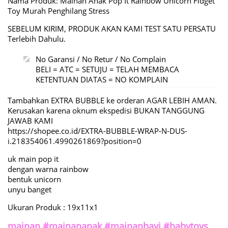
Nama Produk: Mainan Anak Pop It Rainbow Unicorn Fidget
Toy Murah Penghilang Stress
SEBELUM KIRIM, PRODUK AKAN KAMI TEST SATU PERSATU
Terlebih Dahulu.
No Garansi / No Retur / No Complain
BELI = ATC = SETUJU = TELAH MEMBACA
KETENTUAN DIATAS = NO KOMPLAIN
Tambahkan EXTRA BUBBLE ke orderan AGAR LEBIH AMAN.
Kerusakan karena oknum ekspedisi BUKAN TANGGUNG
JAWAB KAMI
https://shopee.co.id/EXTRA-BUBBLE-WRAP-N-DUS-
i.218354061.4990261869?position=0
uk main pop it
dengan warna rainbow
bentuk unicorn
unyu banget
Ukuran Produk : 19x11x1
mainan #mainananak #mainanbayi #babytoys