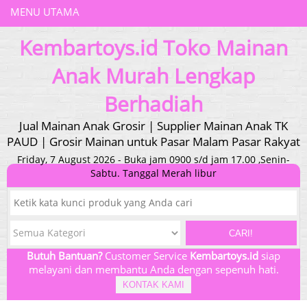
MENU UTAMA
Kembartoys.id Toko Mainan
Anak Murah Lengkap
Berhadiah
Jual Mainan Anak Grosir | Supplier Mainan Anak TK
PAUD | Grosir Mainan untuk Pasar Malam Pasar Rakyat
Friday, 7 August 2026 - Buka jam 0900 s/d jam 17.00 ,Senin-
Sabtu. Tanggal Merah libur
CARI!
Butuh Bantuan?
Customer Service
Kembartoys.id
siap
melayani dan membantu Anda dengan sepenuh hati.
KONTAK KAMI