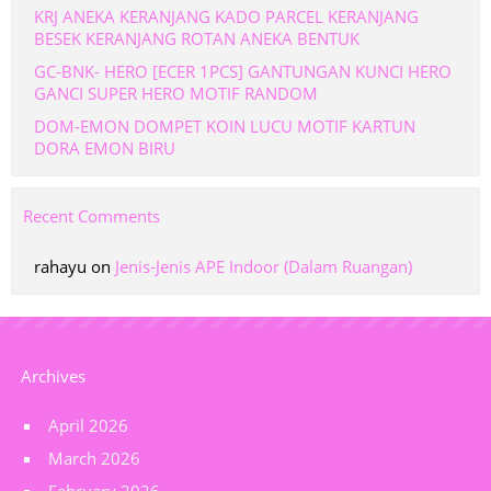
KRJ ANEKA KERANJANG KADO PARCEL KERANJANG
BESEK KERANJANG ROTAN ANEKA BENTUK
GC-BNK- HERO [ECER 1PCS] GANTUNGAN KUNCI HERO
GANCI SUPER HERO MOTIF RANDOM
DOM-EMON DOMPET KOIN LUCU MOTIF KARTUN
DORA EMON BIRU
Recent Comments
rahayu
on
Jenis-Jenis APE Indoor (Dalam Ruangan)
Archives
April 2026
March 2026