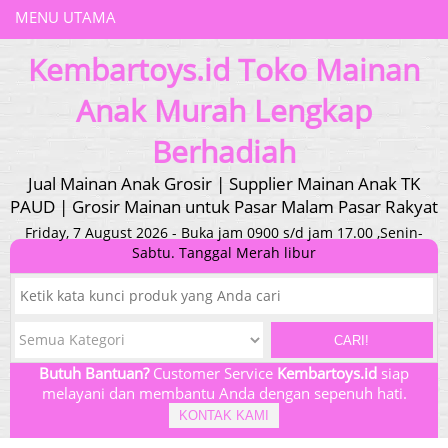
MENU UTAMA
Kembartoys.id Toko Mainan
Anak Murah Lengkap
Berhadiah
Jual Mainan Anak Grosir | Supplier Mainan Anak TK
PAUD | Grosir Mainan untuk Pasar Malam Pasar Rakyat
Friday, 7 August 2026 - Buka jam 0900 s/d jam 17.00 ,Senin-
Sabtu. Tanggal Merah libur
CARI!
Butuh Bantuan?
Customer Service
Kembartoys.id
siap
melayani dan membantu Anda dengan sepenuh hati.
KONTAK KAMI