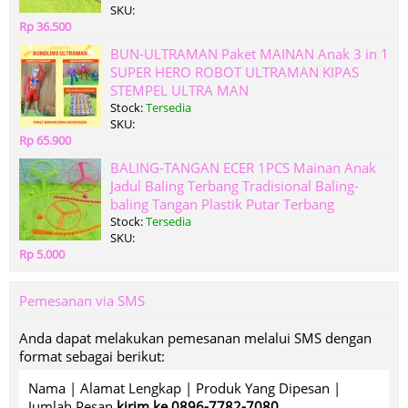
SKU:
Rp 36.500
BUN-ULTRAMAN Paket MAINAN Anak 3 in 1
SUPER HERO ROBOT ULTRAMAN KIPAS
STEMPEL ULTRA MAN
Stock:
Tersedia
SKU:
Rp 65.900
BALING-TANGAN ECER 1PCS Mainan Anak
Jadul Baling Terbang Tradisional Baling-
baling Tangan Plastik Putar Terbang
Stock:
Tersedia
SKU:
Rp 5.000
Pemesanan via SMS
Anda dapat melakukan pemesanan melalui SMS dengan
format sebagai berikut:
Nama | Alamat Lengkap | Produk Yang Dipesan |
Jumlah Pesan
kirim ke 0896-7782-7080