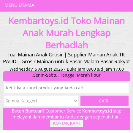
MENU UTAMA
Kembartoys.id Toko Mainan
Anak Murah Lengkap
Berhadiah
Jual Mainan Anak Grosir | Supplier Mainan Anak TK
PAUD | Grosir Mainan untuk Pasar Malam Pasar Rakyat
Wednesday, 5 August 2026 - Buka jam 0900 s/d jam 17.00
,Senin-Sabtu. Tanggal Merah libur
CARI!
Butuh Bantuan?
Customer Service
Kembartoys.id
siap
melayani dan membantu Anda dengan sepenuh hati.
KONTAK KAMI