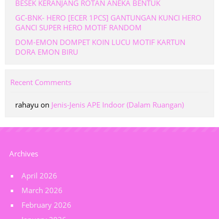
BESEK KERANJANG ROTAN ANEKA BENTUK
GC-BNK- HERO [ECER 1PCS] GANTUNGAN KUNCI HERO
GANCI SUPER HERO MOTIF RANDOM
DOM-EMON DOMPET KOIN LUCU MOTIF KARTUN
DORA EMON BIRU
Recent Comments
rahayu
on
Jenis-Jenis APE Indoor (Dalam Ruangan)
Archives
April 2026
March 2026
February 2026