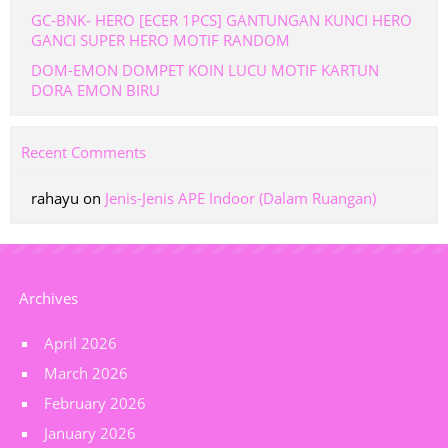
GC-BNK- HERO [ECER 1PCS] GANTUNGAN KUNCI HERO
GANCI SUPER HERO MOTIF RANDOM
DOM-EMON DOMPET KOIN LUCU MOTIF KARTUN
DORA EMON BIRU
Recent Comments
rahayu
on
Jenis-Jenis APE Indoor (Dalam Ruangan)
Archives
April 2026
March 2026
February 2026
January 2026