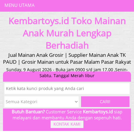
MENU UTAMA
Kembartoys.id Toko Mainan
Anak Murah Lengkap
Berhadiah
Jual Mainan Anak Grosir | Supplier Mainan Anak TK
PAUD | Grosir Mainan untuk Pasar Malam Pasar Rakyat
Sunday, 9 August 2026 - Buka jam 0900 s/d jam 17.00 ,Senin-
Sabtu. Tanggal Merah libur
CARI!
Butuh Bantuan?
Customer Service
Kembartoys.id
siap
melayani dan membantu Anda dengan sepenuh hati.
KONTAK KAMI