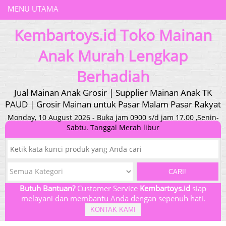
MENU UTAMA
Kembartoys.id Toko Mainan
Anak Murah Lengkap
Berhadiah
Jual Mainan Anak Grosir | Supplier Mainan Anak TK
PAUD | Grosir Mainan untuk Pasar Malam Pasar Rakyat
Monday, 10 August 2026 - Buka jam 0900 s/d jam 17.00 ,Senin-
Sabtu. Tanggal Merah libur
CARI!
Butuh Bantuan?
Customer Service
Kembartoys.id
siap
melayani dan membantu Anda dengan sepenuh hati.
KONTAK KAMI