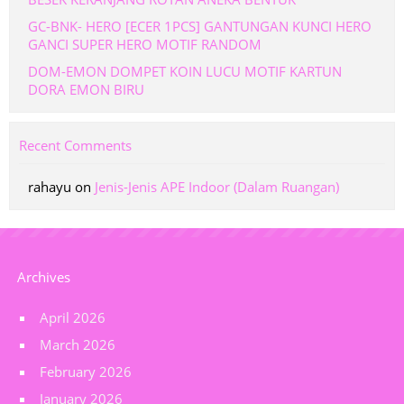
GC-BNK- HERO [ECER 1PCS] GANTUNGAN KUNCI HERO
GANCI SUPER HERO MOTIF RANDOM
DOM-EMON DOMPET KOIN LUCU MOTIF KARTUN
DORA EMON BIRU
Recent Comments
rahayu
on
Jenis-Jenis APE Indoor (Dalam Ruangan)
Archives
April 2026
March 2026
February 2026
January 2026