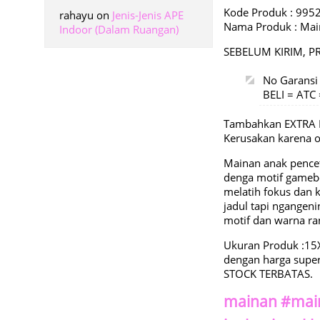
Kode Produk : 995
rahayu
on
Jenis-Jenis APE
Nama Produk : Mai
Indoor (Dalam Ruangan)
SEBELUM KIRIM, P
No Garansi
BELI = AT
Tambahkan EXTRA 
Kerusakan karena
Mainan anak pencet
denga motif gamebo
melatih fokus dan k
jadul tapi ngangeni
motif dan warna r
Ukuran Produk :1
dengan harga super
STOCK TERBATAS.
mainan #mai