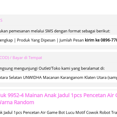
MS
kan pemesanan melalui SMS dengan format sebagai berikut:
engkap | Produk Yang Dipesan | Jumlah Pesan
kirim ke 0896-7
(COD) / Bayar di Tempat
angsung mengunjungi Outlet/Toko kami yang beralamat di:
wantara Selatan UNWIDHA Macanan Karanganom Klaten Utara (s
duk
9952-4 Mainan Anak Jadul 1pcs Pencetan Air
Warna Random
k Jadul 1pcs Pencetan Air Game Bot Lucu Motif Cowok Robot T