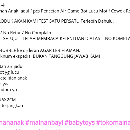
2-4
nan Anak Jadul 1pcs Pencetan Air Game Bot Lucu Motif Cowok 
RODUK AKAN KAMI TEST SATU PERSATU Terlebih Dahulu.
 / No Retur / No Complain
C = SETUJU = TELAH MEMBACA KETENTUAN DIATAS = NO KOMPL
BUBBLE ke orderan AGAR LEBIH AMAN.
 oknum ekspedisi BUKAN TANGGUNG JAWAB KAMI
an air jadul
t yg lucu
etelitian anak
n yaa
andom ya
5X6X2CM
 terjangkau
nananak #mainanbayi #babytoys #tokomaina