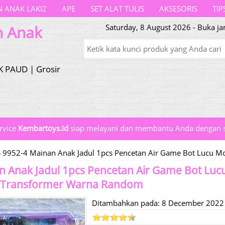
 ANAK LAKI2
APE
SET ALAT TULIS
AKSESORIS
TIP
n Anak
Saturday, 8 August 2026 - Buka ja
K PAUD | Grosir
rvice
Kembartoys.id
siap melayani dan membantu Anda dengan s
»
9952-4 Mainan Anak Jadul 1pcs Pencetan Air Game Bot Lucu 
n Anak Jadul 1pcs Pencetan Air Game Bot Lucu
 Transformer Warna Random
Ditambahkan pada: 8 December 2022