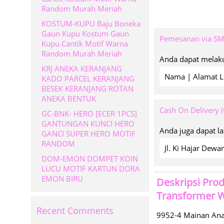
Random Murah Meriah
KOSTUM-KUPU Baju Boneka
Gaun Kupu Kostum Gaun
Pemesanan via S
Kupu Cantik Motif Warna
Random Murah Meriah
Anda dapat melaku
KRJ ANEKA KERANJANG
Nama | Alamat L
KADO PARCEL KERANJANG
BESEK KERANJANG ROTAN
ANEKA BENTUK
Cash On Delivery 
GC-BNK- HERO [ECER 1PCS]
GANTUNGAN KUNCI HERO
Anda juga dapat l
GANCI SUPER HERO MOTIF
RANDOM
Jl. Ki Hajar De
DOM-EMON DOMPET KOIN
LUCU MOTIF KARTUN DORA
EMON BIRU
Deskripsi Pro
Transformer 
Recent Comments
9952-4 Mainan Ana