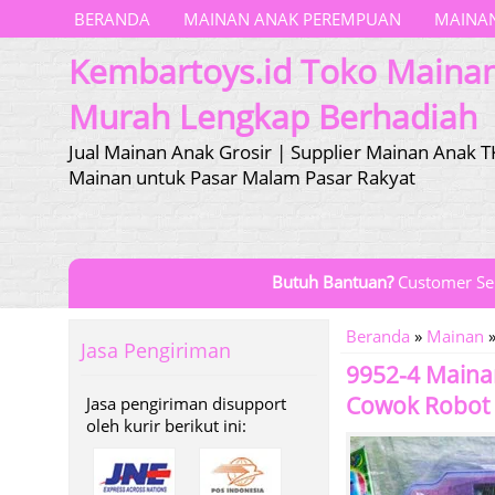
BERANDA
MAINAN ANAK PEREMPUAN
MAINAN
Kembartoys.id Toko Maina
Murah Lengkap Berhadiah
Jual Mainan Anak Grosir | Supplier Mainan Anak T
Mainan untuk Pasar Malam Pasar Rakyat
Butuh Bantuan?
Customer Se
Beranda
»
Mainan
Jasa Pengiriman
9952-4 Maina
Cowok Robot
Jasa pengiriman disupport
oleh kurir berikut ini: