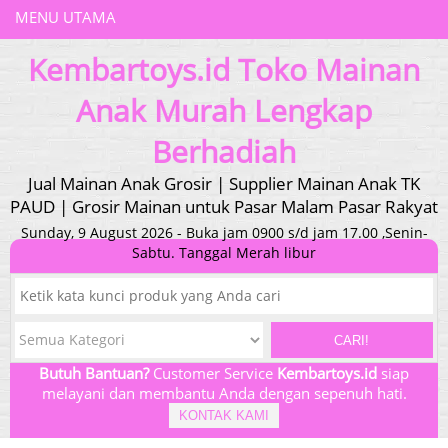
MENU UTAMA
Kembartoys.id Toko Mainan
Anak Murah Lengkap
Berhadiah
Jual Mainan Anak Grosir | Supplier Mainan Anak TK
PAUD | Grosir Mainan untuk Pasar Malam Pasar Rakyat
Sunday, 9 August 2026 - Buka jam 0900 s/d jam 17.00 ,Senin-
Sabtu. Tanggal Merah libur
CARI!
Butuh Bantuan?
Customer Service
Kembartoys.id
siap
melayani dan membantu Anda dengan sepenuh hati.
KONTAK KAMI