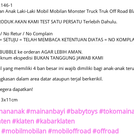
2146-1
 Anak Laki-Laki Mobil Mobilan Monster Truck Truk Off Road Bla
RODUK AKAN KAMI TEST SATU PERSATU Terlebih Dahulu.
 / No Retur / No Complain
C = SETUJU = TELAH MEMBACA KETENTUAN DIATAS = NO KOMPL
BUBBLE ke orderan AGAR LEBIH AMAN.
 oknum ekspedisi BUKAN TANGGUNG JAWAB KAMI
 yang memiliki 4 ban besar ini wajib dimiliki bagi anak-anak te
kasan dalam area datar ataupun terjal berkerikil.
segera dapatkan!
x13x11cm
nananak #mainanbayi #babytoys #tokomaina
aten #klaten #kabarklaten
 #mobilmobilan #mobiloffroad #offroad