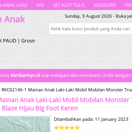
 ANAK LAKI2
APE
SET ALAT TULIS
AKSESORIS
TIP
n Anak
Sunday, 9 August 2026 - Buka ja
K PAUD | Grosir
rvice
Kembartoys.id
siap melayani dan membantu Anda dengan s
»
RKC02146-1 Mainan Anak Laki-Laki Mobil Mobilan Monster Truck
ainan Anak Laki-Laki Mobil Mobilan Monster 
 Blaze Hijau Big Foot Keren
Ditambahkan pada: 11 January 2023