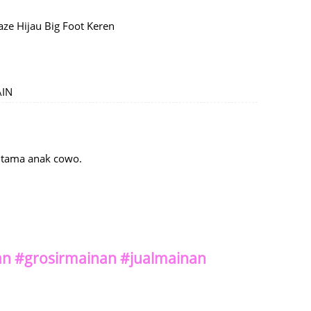
ze Hijau Big Foot Keren
AIN
rutama anak cowo.
n #grosirmainan #jualmainan