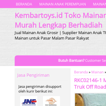
BERANDA
MAINAN ANAK PEREMPUAN
MAINAN
Kembartoys.id Toko Maina
Murah Lengkap Berhadiah
Jual Mainan Anak Grosir | Supplier Mainan Anak T
Mainan untuk Pasar Malam Pasar Rakyat
Butuh Bantuan?
Customer Se
Beranda
»
Mainan
Jasa Pengiriman
RKC02146-1 M
Truk Off Road
Jasa pengiriman disupport
oleh kurir berikut ini: