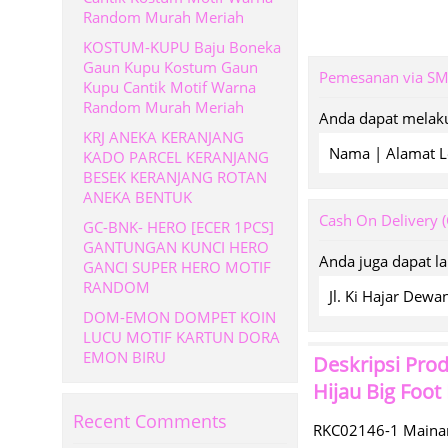
Random Murah Meriah
KOSTUM-KUPU Baju Boneka
Gaun Kupu Kostum Gaun
Pemesanan via S
Kupu Cantik Motif Warna
Random Murah Meriah
Anda dapat melaku
KRJ ANEKA KERANJANG
Nama | Alamat L
KADO PARCEL KERANJANG
BESEK KERANJANG ROTAN
ANEKA BENTUK
Cash On Delivery 
GC-BNK- HERO [ECER 1PCS]
GANTUNGAN KUNCI HERO
Anda juga dapat l
GANCI SUPER HERO MOTIF
RANDOM
Jl. Ki Hajar De
DOM-EMON DOMPET KOIN
LUCU MOTIF KARTUN DORA
EMON BIRU
Deskripsi Pro
Hijau Big Foot
Recent Comments
RKC02146-1 Mainan 