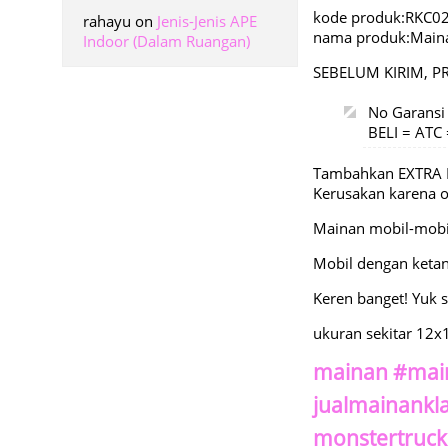
kode produk:RKC0
rahayu
on
Jenis-Jenis APE
nama produk:Mainan
Indoor (Dalam Ruangan)
SEBELUM KIRIM, P
No Garansi
BELI = AT
Tambahkan EXTRA 
Kerusakan karena
Mainan mobil-mobil
Mobil dengan ketang
Keren banget! Yuk 
ukuran sekitar 12
mainan #mai
jualmainankl
monstertruck