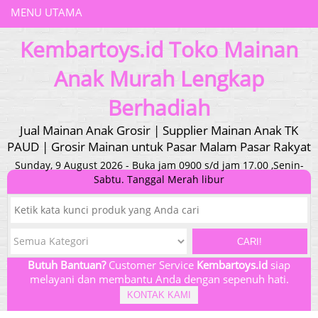
MENU UTAMA
Kembartoys.id Toko Mainan
Anak Murah Lengkap
Berhadiah
Jual Mainan Anak Grosir | Supplier Mainan Anak TK
PAUD | Grosir Mainan untuk Pasar Malam Pasar Rakyat
Sunday, 9 August 2026 - Buka jam 0900 s/d jam 17.00 ,Senin-
Sabtu. Tanggal Merah libur
CARI!
Butuh Bantuan?
Customer Service
Kembartoys.id
siap
melayani dan membantu Anda dengan sepenuh hati.
KONTAK KAMI