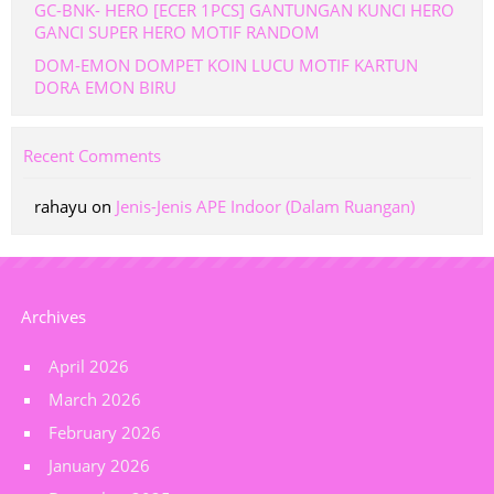
GC-BNK- HERO [ECER 1PCS] GANTUNGAN KUNCI HERO
GANCI SUPER HERO MOTIF RANDOM
DOM-EMON DOMPET KOIN LUCU MOTIF KARTUN
DORA EMON BIRU
Recent Comments
rahayu
on
Jenis-Jenis APE Indoor (Dalam Ruangan)
Archives
April 2026
March 2026
February 2026
January 2026