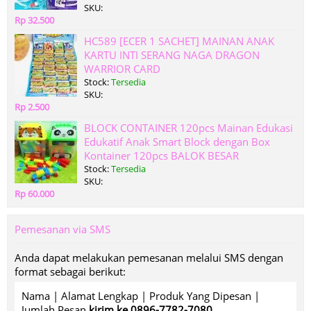
SKU:
Rp 32.500
HC589 [ECER 1 SACHET] MAINAN ANAK
KARTU INTI SERANG NAGA DRAGON
WARRIOR CARD
Stock:
Tersedia
SKU:
Rp 2.500
BLOCK CONTAINER 120pcs Mainan Edukasi
Edukatif Anak Smart Block dengan Box
Kontainer 120pcs BALOK BESAR
Stock:
Tersedia
SKU:
Rp 60.000
Pemesanan via SMS
Anda dapat melakukan pemesanan melalui SMS dengan
format sebagai berikut:
Nama | Alamat Lengkap | Produk Yang Dipesan |
Jumlah Pesan
kirim ke 0896-7782-7080