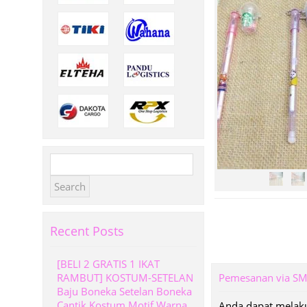
Search
for:
Recent Posts
[BELI 2 GRATIS 1 IKAT
RAMBUT] KOSTUM-SETELAN
Pemesanan via S
Baju Boneka Setelan Boneka
Cantik Kostum Motif Warna
Anda dapat melaku