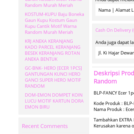
Random Murah Meriah
Nama | Alamat L
KOSTUM-KUPU Baju Boneka
Gaun Kupu Kostum Gaun
Kupu Cantik Motif Warna
Cash On Delivery 
Random Murah Meriah
KRJ ANEKA KERANJANG
Anda juga dapat l
KADO PARCEL KERANJANG
Jl. Ki Hajar De
BESEK KERANJANG ROTAN
ANEKA BENTUK
GC-BNK- HERO [ECER 1PCS]
Deskripsi Pro
GANTUNGAN KUNCI HERO
GANCI SUPER HERO MOTIF
Random
RANDOM
BLP-FANCY Ecer 1pc
DOM-EMON DOMPET KOIN
LUCU MOTIF KARTUN DORA
Kode Produk : BLP
EMON BIRU
Nama Produk : Ecer
Tambahkan EXTRA 
Recent Comments
Kerusakan karena