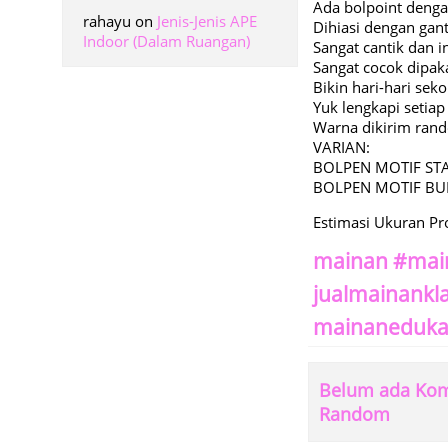
Ada bolpoint denga
rahayu
on
Jenis-Jenis APE
Dihiasi dengan gan
Indoor (Dalam Ruangan)
Sangat cantik dan 
Sangat cocok dipaka
Bikin hari-hari se
Yuk lengkapi setia
Warna dikirim ran
VARIAN:
BOLPEN MOTIF ST
BOLPEN MOTIF BU
Estimasi Ukuran P
mainan #mai
jualmainankl
mainanedukas
Belum ada Kome
Random