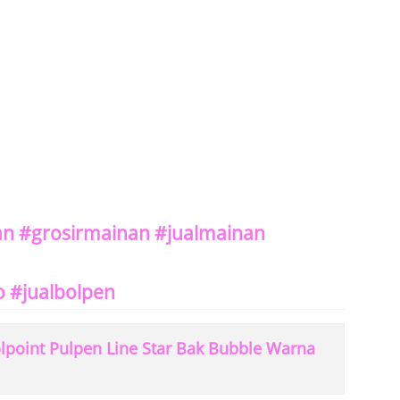
n #grosirmainan #jualmainan
 #jualbolpen
point Pulpen Line Star Bak Bubble Warna