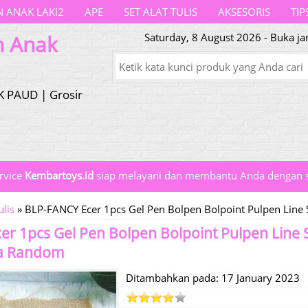
 ANAK LAKI2
APE
SET ALAT TULIS
AKSESORIS
TIP
n Anak
Saturday, 8 August 2026 - Buka ja
K PAUD | Grosir
rvice
Kembartoys.id
siap melayani dan membantu Anda dengan s
ulis
»
BLP-FANCY Ecer 1pcs Gel Pen Bolpen Bolpoint Pulpen Lin
r 1pcs Gel Pen Bolpen Bolpoint Pulpen Line 
a Random
Ditambahkan pada: 17 January 2023