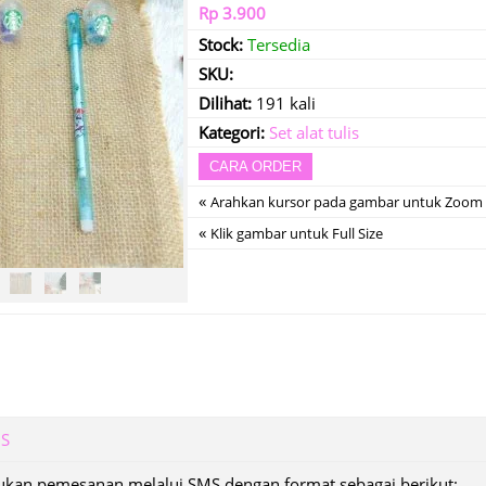
Rp 3.900
Stock:
Tersedia
SKU:
Dilihat:
191 kali
Kategori:
Set alat tulis
CARA ORDER
«
Arahkan kursor pada gambar untuk Zoom
«
Klik gambar untuk Full Size
MS
kan pemesanan melalui SMS dengan format sebagai berikut: