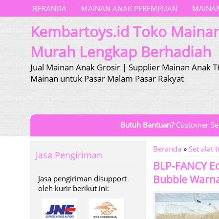
BERANDA
MAINAN ANAK PEREMPUAN
MAINAN
Kembartoys.id Toko Maina
Murah Lengkap Berhadiah
Jual Mainan Anak Grosir | Supplier Mainan Anak T
Mainan untuk Pasar Malam Pasar Rakyat
Butuh Bantuan?
Customer Se
Beranda
»
Set alat t
Jasa Pengiriman
BLP-FANCY Ece
Bubble Warn
Jasa pengiriman disupport
oleh kurir berikut ini: