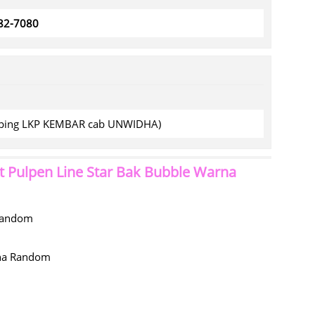
782-7080
amping LKP KEMBAR cab UNWIDHA)
t Pulpen Line Star Bak Bubble Warna
 Random
rna Random