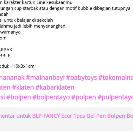
n karakter kartun Line kesukaanmu
tungan cup starbak atau dengan motif bubble dibagian tutupnya
indah
i untuk belajar di sekolah
kolahmu jadi lebih menyenangkan
p warnanya
dom
ARBAK
BBLE
roduk : 16x3x1cm
nananak #mainanbayi #babytoys #tokomaina
aten #klaten #kabarklaten
i #bolpen #bolpentayo #pulpen #pulpentayo
ntar untuk BLP-FANCY Ecer 1pcs Gel Pen Bolpen Bol