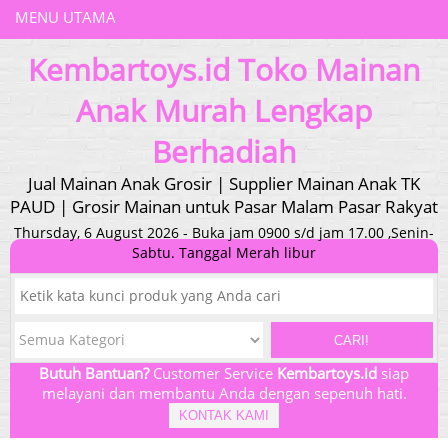
MENU UTAMA
Kembartoys.id Toko Mainan
Anak Murah Lengkap
Berhadiah
Jual Mainan Anak Grosir | Supplier Mainan Anak TK
PAUD | Grosir Mainan untuk Pasar Malam Pasar Rakyat
Thursday, 6 August 2026 - Buka jam 0900 s/d jam 17.00 ,Senin-
Sabtu. Tanggal Merah libur
CARI!
Butuh Bantuan?
Customer Service
Kembartoys.id
siap
melayani dan membantu Anda dengan sepenuh hati.
KONTAK KAMI