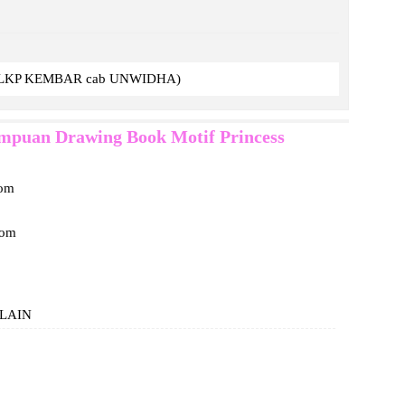
ing LKP KEMBAR cab UNWIDHA)
uan Drawing Book Motif Princess
dom
dom
PLAIN