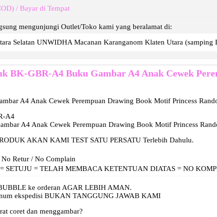
COD) / Bayar di Tempat
gsung mengunjungi Outlet/Toko kami yang beralamat di:
wantara Selatan UNWIDHA Macanan Karanganom Klaten Utara (samp
duk
BK-GBR-A4 Buku Gambar A4 Anak Cewek Peremp
bar A4 Anak Cewek Perempuan Drawing Book Motif Princess Ran
R-A4
ambar A4 Anak Cewek Perempuan Drawing Book Motif Princess Ran
RODUK AKAN KAMI TEST SATU PERSATU Terlebih Dahulu.
/ No Retur / No Complain
C = SETUJU = TELAH MEMBACA KETENTUAN DIATAS = NO KOM
BUBBLE ke orderan AGAR LEBIH AMAN.
 oknum ekspedisi BUKAN TANGGUNG JAWAB KAMI
corat coret dan menggambar?