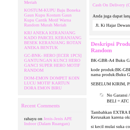
Meriah
Cash On Delivery (
KOSTUM-KUPU Baju Boneka
Gaun Kupu Kostum Gaun
Anda juga dapat lan
Kupu Cantik Motif Warna
Random Murah Meriah
Jl. Ki Hajar De
KRJ ANEKA KERANJANG
KADO PARCEL KERANJANG
BESEK KERANJANG ROTAN
Deskripsi Pro
ANEKA BENTUK
Random
GC-BNK- HERO [ECER 1PCS]
GANTUNGAN KUNCI HERO
BK-GBR-A4 Buku Gam
GANCI SUPER HERO MOTIF
kode produk:BK-GB
RANDOM
nama produk:Buku G
DOM-EMON DOMPET KOIN
LUCU MOTIF KARTUN
SEBELUM KIRIM, P
DORA EMON BIRU
No Garansi 
BELI = AT
Recent Comments
Tambahkan EXTRA 
Kerusakan karena
rahayu
on
Jenis-Jenis APE
Indoor (Dalam Ruangan)
si kecil mulai suka 