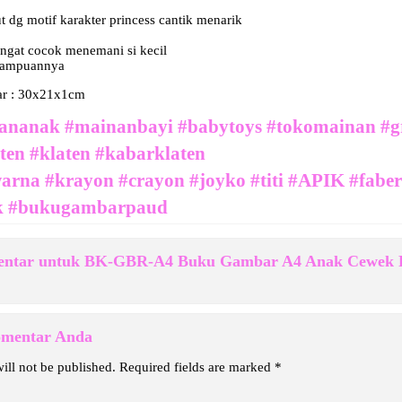
 dg motif karakter princess cantik menarik
angat cocok menemani si kecil
mampuannya
ar : 30x21x1cm
ananak #mainanbayi #babytoys #tokomainan #g
ten #klaten #kabarklaten
lwarna #krayon #crayon #joyko #titi #APIK #fabe
k #bukugambarpaud
ntar untuk BK-GBR-A4 Buku Gambar A4 Anak Cewek Pe
komentar Anda
ill not be published.
Required fields are marked
*