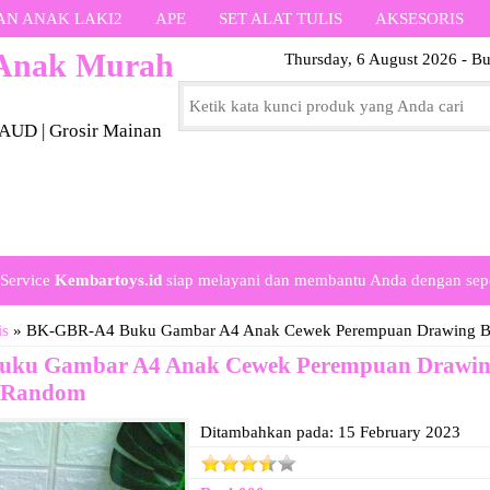
AN ANAK LAKI2
APE
SET ALAT TULIS
AKSESORIS
 Anak Murah
Thursday, 6 August 2026 - Bu
PAUD | Grosir Mainan
Service
Kembartoys.id
siap melayani dan membantu Anda dengan sep
is
»
BK-GBR-A4 Buku Gambar A4 Anak Cewek Perempuan Drawing Bo
ku Gambar A4 Anak Cewek Perempuan Drawin
s Random
Ditambahkan pada: 15 February 2023