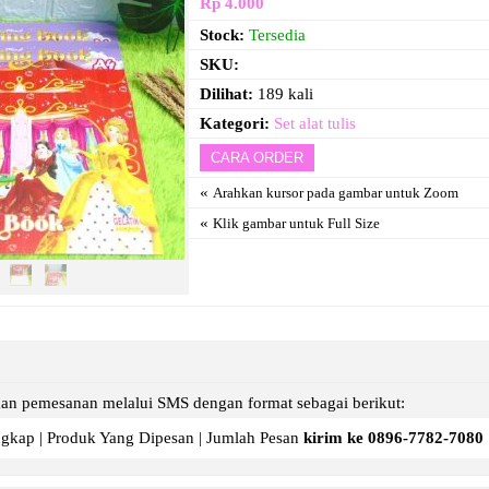
Rp 4.000
Stock:
Tersedia
SKU:
Dilihat:
189 kali
Kategori:
Set alat tulis
CARA ORDER
«
Arahkan kursor pada gambar untuk Zoom
«
Klik gambar untuk Full Size
an pemesanan melalui SMS dengan format sebagai berikut:
gkap | Produk Yang Dipesan | Jumlah Pesan
kirim ke 0896-7782-7080