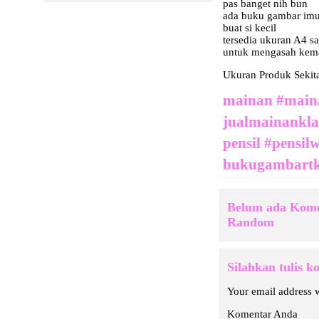
pas banget nih bun
ada buku gambar imut
buat si kecil
tersedia ukuran A4 s
untuk mengasah ke
Ukuran Produk Sekit
mainan #main
jualmainankla
pensil #pensi
bukugambart
Belum ada Kome
Random
Silahkan tulis 
Your email address w
Komentar Anda