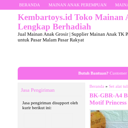
BERANDA
MAINAN ANAK PEREMPUAN
MAIN
Kembartoys.id Toko Mainan
Lengkap Berhadiah
Jual Mainan Anak Grosir | Supplier Mainan Anak TK 
untuk Pasar Malam Pasar Rakyat
Butuh Bantuan?
Customer 
Beranda
»
Set alat tul
Jasa Pengiriman
BK-GBR-A4 Bu
Motif Princes
Jasa pengiriman disupport oleh
kurir berikut ini: