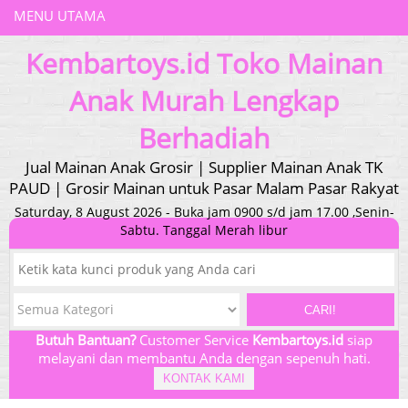
MENU UTAMA
Kembartoys.id Toko Mainan
Anak Murah Lengkap
Berhadiah
Jual Mainan Anak Grosir | Supplier Mainan Anak TK
PAUD | Grosir Mainan untuk Pasar Malam Pasar Rakyat
Saturday, 8 August 2026 - Buka jam 0900 s/d jam 17.00 ,Senin-
Sabtu. Tanggal Merah libur
CARI!
Butuh Bantuan?
Customer Service
Kembartoys.id
siap
melayani dan membantu Anda dengan sepenuh hati.
KONTAK KAMI