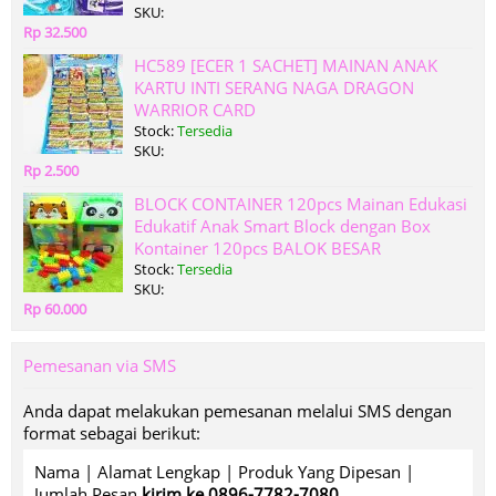
SKU:
Rp 32.500
HC589 [ECER 1 SACHET] MAINAN ANAK
KARTU INTI SERANG NAGA DRAGON
WARRIOR CARD
Stock:
Tersedia
SKU:
Rp 2.500
BLOCK CONTAINER 120pcs Mainan Edukasi
Edukatif Anak Smart Block dengan Box
Kontainer 120pcs BALOK BESAR
Stock:
Tersedia
SKU:
Rp 60.000
Pemesanan via SMS
Anda dapat melakukan pemesanan melalui SMS dengan
format sebagai berikut:
Nama | Alamat Lengkap | Produk Yang Dipesan |
Jumlah Pesan
kirim ke 0896-7782-7080