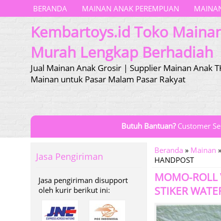
BERANDA
MAINAN ANAK PEREMPUAN
MAINAN
Kembartoys.id Toko Maina
Murah Lengkap Berhadiah
Jual Mainan Anak Grosir | Supplier Mainan Anak T
Mainan untuk Pasar Malam Pasar Rakyat
Butuh Bantuan?
Customer Se
Beranda
»
Mainan
Jasa Pengiriman
HANDPOST
MOMO-ROLL V
Jasa pengiriman disupport
STIKER WATE
oleh kurir berikut ini: