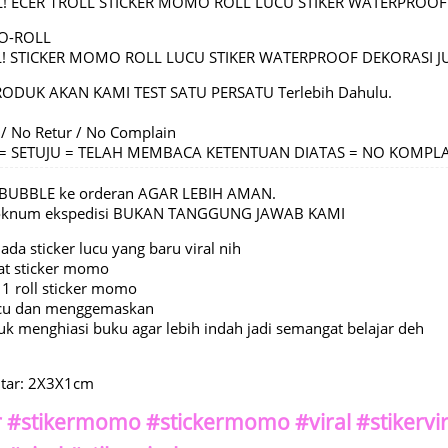
! ECER 1ROLL STICKER MOMO ROLL LUCU STIKER WATERPROOF
O-ROLL
L! STICKER MOMO ROLL LUCU STIKER WATERPROOF DEKORASI 
RODUK AKAN KAMI TEST SATU PERSATU Terlebih Dahulu.
 / No Retur / No Complain
C = SETUJU = TELAH MEMBACA KETENTUAN DIATAS = NO KOMPL
BUBBLE ke orderan AGAR LEBIH AMAN.
 oknum ekspedisi BUKAN TANGGUNG JAWAB KAMI
a sticker lucu yang baru viral nih
at sticker momo
 1 roll sticker momo
ucu dan menggemaskan
uk menghiasi buku agar lebih indah jadi semangat belajar deh
itar: 2X3X1cm
er #stikermomo #stickermomo #viral #stikervir