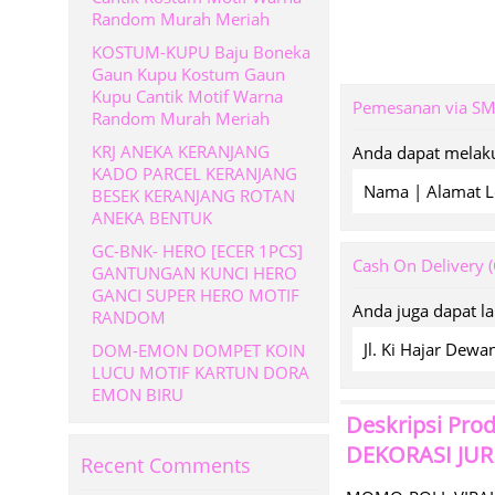
Random Murah Meriah
KOSTUM-KUPU Baju Boneka
Gaun Kupu Kostum Gaun
Kupu Cantik Motif Warna
Pemesanan via S
Random Murah Meriah
KRJ ANEKA KERANJANG
Anda dapat melaku
KADO PARCEL KERANJANG
Nama | Alamat L
BESEK KERANJANG ROTAN
ANEKA BENTUK
GC-BNK- HERO [ECER 1PCS]
Cash On Delivery 
GANTUNGAN KUNCI HERO
GANCI SUPER HERO MOTIF
Anda juga dapat l
RANDOM
Jl. Ki Hajar De
DOM-EMON DOMPET KOIN
LUCU MOTIF KARTUN DORA
EMON BIRU
Deskripsi Pro
DEKORASI JU
Recent Comments