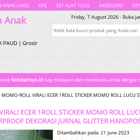
 ANAK LAKI2
APE
SET ALAT TULIS
AKSESORIS
TIP
n Anak
Friday, 7 August 2026 - Buka j
K PAUD | Grosir
rvice
Kembartoys.id
siap melayani dan membantu Anda dengan s
»
MOMO-ROLL VIRAL! ECER 1ROLL STICKER MOMO ROLL LUCU S
IRAL! ECER 1ROLL STICKER MOMO ROLL LUC
RPROOF DEKORASI JURNAL GLITTER HANDPO
Ditambahkan pada: 21 June 2023