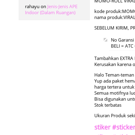
MOMO-ROLL VIRAL
rahayu
on
Jenis-Jenis APE
kode produk:MOM
Indoor (Dalam Ruangan)
nama produk:VIRA
SEBELUM KIRIM, P
No Garansi
BELI = AT
Tambahkan EXTRA 
Kerusakan karena
Halo Teman-teman ad
Yup ada paket hem
harga tertera untuk
Semua motifnya l
Bisa digunakan unt
Stok terbatas
Ukuran Produk sek
stiker #stick