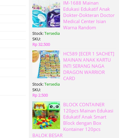
IM-1688 Mainan
Edukasi Edukatif Anak
Dokter-Dokteran Doctor
Medical Center Isian
Warna Random
Stock:
Tersedia
SKU:
Rp 32.500
HC589 [ECER 1 SACHET]
MAINAN ANAK KARTU
INTI SERANG NAGA
DRAGON WARRIOR
CARD
Stock:
Tersedia
SKU:
Rp 2.500
BLOCK CONTAINER
120pcs Mainan Edukasi
Edukatif Anak Smart
Block dengan Box
Kontainer 120pcs
BALOK BESAR