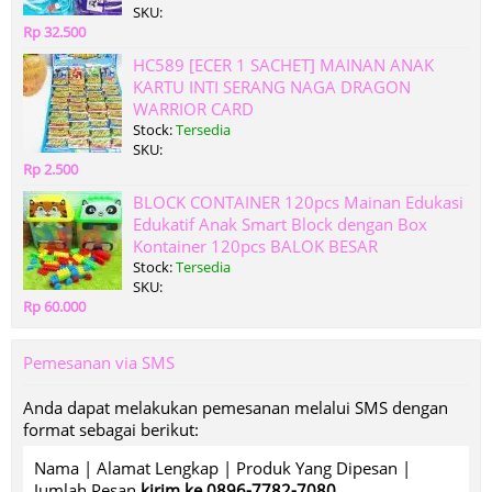
SKU:
Rp 32.500
HC589 [ECER 1 SACHET] MAINAN ANAK
KARTU INTI SERANG NAGA DRAGON
WARRIOR CARD
Stock:
Tersedia
SKU:
Rp 2.500
BLOCK CONTAINER 120pcs Mainan Edukasi
Edukatif Anak Smart Block dengan Box
Kontainer 120pcs BALOK BESAR
Stock:
Tersedia
SKU:
Rp 60.000
Pemesanan via SMS
Anda dapat melakukan pemesanan melalui SMS dengan
format sebagai berikut:
Nama | Alamat Lengkap | Produk Yang Dipesan |
Jumlah Pesan
kirim ke 0896-7782-7080