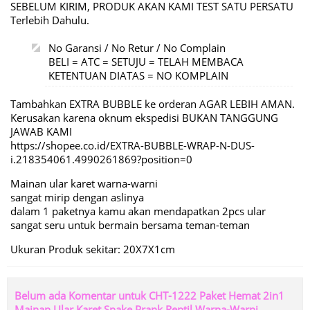
SEBELUM KIRIM, PRODUK AKAN KAMI TEST SATU PERSATU
Terlebih Dahulu.
No Garansi / No Retur / No Complain
BELI = ATC = SETUJU = TELAH MEMBACA
KETENTUAN DIATAS = NO KOMPLAIN
Tambahkan EXTRA BUBBLE ke orderan AGAR LEBIH AMAN.
Kerusakan karena oknum ekspedisi BUKAN TANGGUNG
JAWAB KAMI
https://shopee.co.id/EXTRA-BUBBLE-WRAP-N-DUS-
i.218354061.4990261869?position=0
Mainan ular karet warna-warni
sangat mirip dengan aslinya
dalam 1 paketnya kamu akan mendapatkan 2pcs ular
sangat seru untuk bermain bersama teman-teman
Ukuran Produk sekitar: 20X7X1cm
Belum ada Komentar untuk CHT-1222 Paket Hemat 2in1
Mainan Ular Karet Snake Prank Reptil Warna-Warni