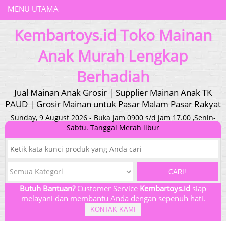
MENU UTAMA
Kembartoys.id Toko Mainan
Anak Murah Lengkap
Berhadiah
Jual Mainan Anak Grosir | Supplier Mainan Anak TK
PAUD | Grosir Mainan untuk Pasar Malam Pasar Rakyat
Sunday, 9 August 2026 - Buka jam 0900 s/d jam 17.00 ,Senin-
Sabtu. Tanggal Merah libur
CARI!
Butuh Bantuan?
Customer Service
Kembartoys.id
siap
melayani dan membantu Anda dengan sepenuh hati.
KONTAK KAMI