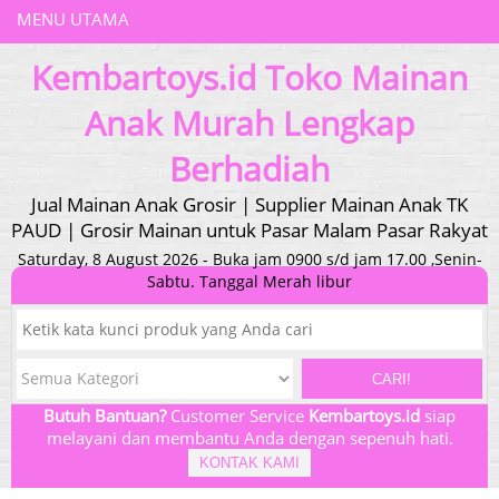
MENU UTAMA
Kembartoys.id Toko Mainan
Anak Murah Lengkap
Berhadiah
Jual Mainan Anak Grosir | Supplier Mainan Anak TK
PAUD | Grosir Mainan untuk Pasar Malam Pasar Rakyat
Saturday, 8 August 2026 - Buka jam 0900 s/d jam 17.00 ,Senin-
Sabtu. Tanggal Merah libur
CARI!
Butuh Bantuan?
Customer Service
Kembartoys.id
siap
melayani dan membantu Anda dengan sepenuh hati.
KONTAK KAMI