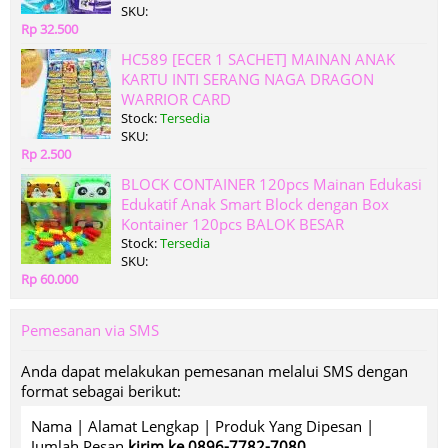
SKU:
Rp 32.500
HC589 [ECER 1 SACHET] MAINAN ANAK
KARTU INTI SERANG NAGA DRAGON
WARRIOR CARD
Stock:
Tersedia
SKU:
Rp 2.500
BLOCK CONTAINER 120pcs Mainan Edukasi
Edukatif Anak Smart Block dengan Box
Kontainer 120pcs BALOK BESAR
Stock:
Tersedia
SKU:
Rp 60.000
Pemesanan via SMS
Anda dapat melakukan pemesanan melalui SMS dengan
format sebagai berikut:
Nama | Alamat Lengkap | Produk Yang Dipesan |
Jumlah Pesan
kirim ke 0896-7782-7080