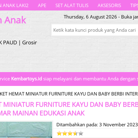
 ANAK LAKI2
APE
SET ALAT TULIS
AKSESORIS
TIP
n Anak
Thursday, 6 August 2026 - Buka ja
K PAUD | Grosir
rvice
Kembartoys.id
siap melayani dan membantu Anda dengan s
KET HEMAT MINIATUR FURNITURE KAYU DAN BABY BERBI INTE
 MINIATUR FURNITURE KAYU DAN BABY BERB
MAR MAINAN EDUKASI ANAK
Ditambahkan pada: 3 November 2023