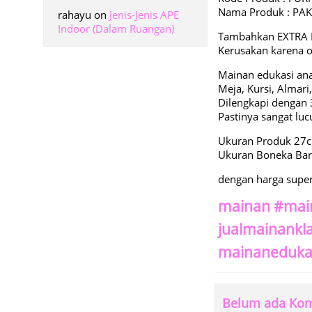
Nama Produk : PA
rahayu
on
Jenis-Jenis APE
Indoor (Dalam Ruangan)
Tambahkan EXTRA 
Kerusakan karena
Mainan edukasi anak
Meja, Kursi, Almari
Dilengkapi dengan 
Pastinya sangat luc
Ukuran Produk 27
Ukuran Boneka Bar
dengan harga supe
mainan #mai
jualmainankl
mainaneduka
Belum ada Ko