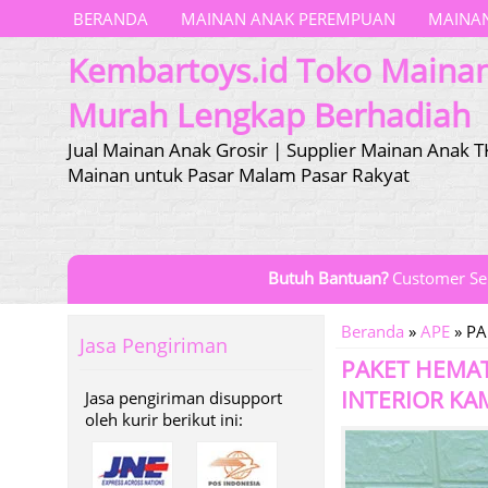
BERANDA
MAINAN ANAK PEREMPUAN
MAINAN
Kembartoys.id Toko Maina
Murah Lengkap Berhadiah
Jual Mainan Anak Grosir | Supplier Mainan Anak T
Mainan untuk Pasar Malam Pasar Rakyat
Butuh Bantuan?
Customer Se
Beranda
»
APE
»
PA
Jasa Pengiriman
PAKET HEMAT
INTERIOR KA
Jasa pengiriman disupport
oleh kurir berikut ini: