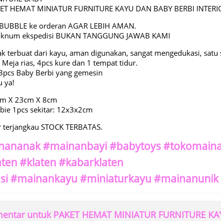
KET HEMAT MINIATUR FURNITURE KAYU DAN BABY BERBI INTE
BUBBLE ke orderan AGAR LEBIH AMAN.
 oknum ekspedisi BUKAN TANGGUNG JAWAB KAMI
 terbuat dari kayu, aman digunakan, sangat mengedukasi, satu se
, Meja rias, 4pcs kure dan 1 tempat tidur.
3pcs Baby Berbi yang gemesin
u ya!
cm X 23cm X 8cm
bie 1pcs sekitar: 12x3x2cm
r terjangkau STOCK TERBATAS.
nananak #mainanbayi #babytoys #tokomaina
aten #klaten #kabarklaten
si #mainankayu #miniaturkayu #mainanunik
mentar untuk PAKET HEMAT MINIATUR FURNITURE KA