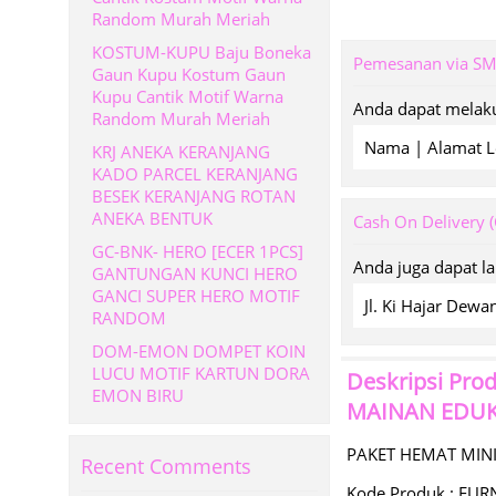
Random Murah Meriah
KOSTUM-KUPU Baju Boneka
Pemesanan via S
Gaun Kupu Kostum Gaun
Kupu Cantik Motif Warna
Anda dapat melaku
Random Murah Meriah
Nama | Alamat L
KRJ ANEKA KERANJANG
KADO PARCEL KERANJANG
BESEK KERANJANG ROTAN
ANEKA BENTUK
Cash On Delivery 
GC-BNK- HERO [ECER 1PCS]
Anda juga dapat l
GANTUNGAN KUNCI HERO
GANCI SUPER HERO MOTIF
Jl. Ki Hajar De
RANDOM
DOM-EMON DOMPET KOIN
LUCU MOTIF KARTUN DORA
Deskripsi Pro
EMON BIRU
MAINAN EDUK
PAKET HEMAT MIN
Recent Comments
Kode Produk : FUR