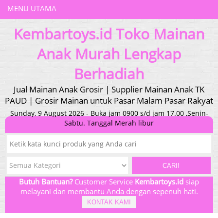
MENU UTAMA
Kembartoys.id Toko Mainan
Anak Murah Lengkap
Berhadiah
Jual Mainan Anak Grosir | Supplier Mainan Anak TK
PAUD | Grosir Mainan untuk Pasar Malam Pasar Rakyat
Sunday, 9 August 2026 - Buka jam 0900 s/d jam 17.00 ,Senin-
Sabtu. Tanggal Merah libur
CARI!
Butuh Bantuan?
Customer Service
Kembartoys.id
siap
melayani dan membantu Anda dengan sepenuh hati.
KONTAK KAMI