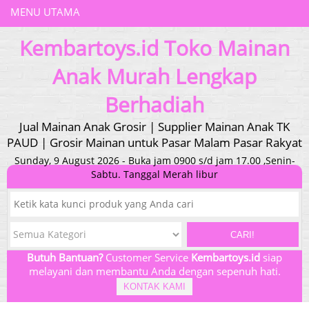
MENU UTAMA
Kembartoys.id Toko Mainan
Anak Murah Lengkap
Berhadiah
Jual Mainan Anak Grosir | Supplier Mainan Anak TK
PAUD | Grosir Mainan untuk Pasar Malam Pasar Rakyat
Sunday, 9 August 2026 - Buka jam 0900 s/d jam 17.00 ,Senin-
Sabtu. Tanggal Merah libur
CARI!
Butuh Bantuan?
Customer Service
Kembartoys.id
siap
melayani dan membantu Anda dengan sepenuh hati.
KONTAK KAMI