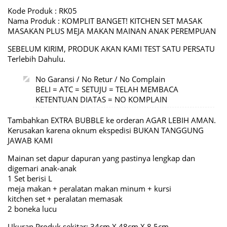
Kode Produk : RK05
Nama Produk : KOMPLIT BANGET! KITCHEN SET MASAK
MASAKAN PLUS MEJA MAKAN MAINAN ANAK PEREMPUAN
SEBELUM KIRIM, PRODUK AKAN KAMI TEST SATU PERSATU
Terlebih Dahulu.
No Garansi / No Retur / No Complain
BELI = ATC = SETUJU = TELAH MEMBACA
KETENTUAN DIATAS = NO KOMPLAIN
Tambahkan EXTRA BUBBLE ke orderan AGAR LEBIH AMAN.
Kerusakan karena oknum ekspedisi BUKAN TANGGUNG
JAWAB KAMI
Mainan set dapur dapuran yang pastinya lengkap dan
digemari anak-anak
1 Set berisi L
meja makan + peralatan makan minum + kursi
kitchen set + peralatan memasak
2 boneka lucu
Ukuran Produk sekitar: 34cm X 48cm X 8,5cm