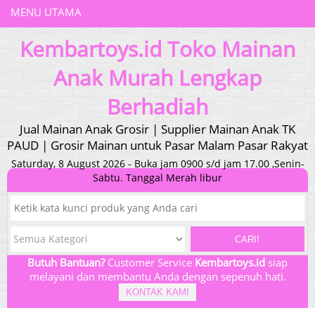
MENU UTAMA
Kembartoys.id Toko Mainan
Anak Murah Lengkap
Berhadiah
Jual Mainan Anak Grosir | Supplier Mainan Anak TK
PAUD | Grosir Mainan untuk Pasar Malam Pasar Rakyat
Saturday, 8 August 2026 - Buka jam 0900 s/d jam 17.00 ,Senin-
Sabtu. Tanggal Merah libur
CARI!
Butuh Bantuan?
Customer Service
Kembartoys.id
siap
melayani dan membantu Anda dengan sepenuh hati.
KONTAK KAMI