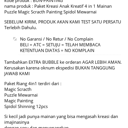
kode produk : BUN-PAINTING
nama produk : Paket Kreasi Anak Kreatif 4 in 1 Mainan
Puzzle Magic Scracth Painting Spidol Mewarnai
SEBELUM KIRIM, PRODUK AKAN KAMI TEST SATU PERSATU
Terlebih Dahulu.
No Garansi / No Retur / No Complain
BELI = ATC = SETUJU = TELAH MEMBACA
KETENTUAN DIATAS = NO KOMPLAIN
Tambahkan EXTRA BUBBLE ke orderan AGAR LEBIH AMAN.
Kerusakan karena oknum ekspedisi BUKAN TANGGUNG
JAWAB KAMI
Paket Riang 4in1 terdiri dari :
Magic Scracth
Puzzle Mewarnai
Magic Painting
Spidol Shinning 12pcs
Si kecil jadi punya mainan yang bisa mengasah kreasi dan
imajinasinya
dengan seru dan menyenangkan