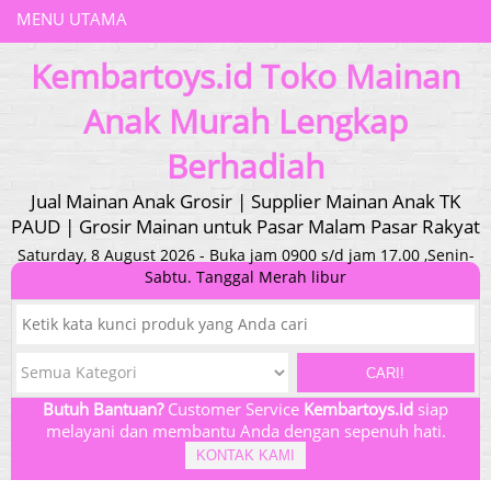
MENU UTAMA
Kembartoys.id Toko Mainan
Anak Murah Lengkap
Berhadiah
Jual Mainan Anak Grosir | Supplier Mainan Anak TK
PAUD | Grosir Mainan untuk Pasar Malam Pasar Rakyat
Saturday, 8 August 2026 - Buka jam 0900 s/d jam 17.00 ,Senin-
Sabtu. Tanggal Merah libur
CARI!
Butuh Bantuan?
Customer Service
Kembartoys.id
siap
melayani dan membantu Anda dengan sepenuh hati.
KONTAK KAMI