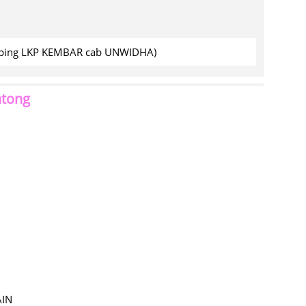
amping LKP KEMBAR cab UNWIDHA)
ntong
AIN