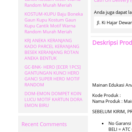
Cash On Delivery 
Random Murah Meriah
Anda juga dapat l
KOSTUM-KUPU Baju Boneka
Gaun Kupu Kostum Gaun
Jl. Ki Hajar De
Kupu Cantik Motif Warna
Random Murah Meriah
KRJ ANEKA KERANJANG
Deskripsi Pro
KADO PARCEL KERANJANG
BESEK KERANJANG ROTAN
ANEKA BENTUK
GC-BNK- HERO [ECER 1PCS]
GANTUNGAN KUNCI HERO
GANCI SUPER HERO MOTIF
RANDOM
Mainan Edukasi An
DOM-EMON DOMPET KOIN
Kode Produk :
LUCU MOTIF KARTUN DORA
Nama Produk : Mai
EMON BIRU
SEBELUM KIRIM, P
No Garansi
Recent Comments
BELI = AT