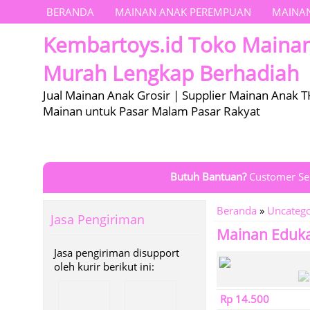
BERANDA
MAINAN ANAK PEREMPUAN
MAINAN
Kembartoys.id Toko Maina
Murah Lengkap Berhadiah
Jual Mainan Anak Grosir | Supplier Mainan Anak T
Mainan untuk Pasar Malam Pasar Rakyat
Butuh Bantuan?
Customer Se
Beranda
»
Uncatego
Jasa Pengiriman
Mainan Eduka
Jasa pengiriman disupport
oleh kurir berikut ini:
Rp 14.500