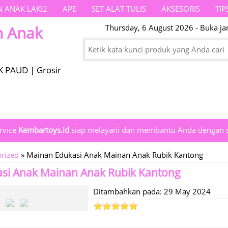
 ANAK LAKI2
APE
SET ALAT TULIS
AKSESORIS
TIP
n Anak
Thursday, 6 August 2026 - Buka ja
K PAUD | Grosir
rvice
Kembartoys.id
siap melayani dan membantu Anda dengan s
rized
»
Mainan Edukasi Anak Mainan Anak Rubik Kantong
si Anak Mainan Anak Rubik Kantong
Ditambahkan pada: 29 May 2024