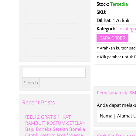
Stock:
Tersedia
SKU:
Dilihat:
176 kali
Kategori:
Uncatego
CARA ORDER
«
Arahkan kursor pa
«
Klik gambar untuk Fu
Search
for:
Pemesanan via S
Recent Posts
Anda dapat melaku
Nama | Alamat L
[BELI 2 GRATIS 1 IKAT
RAMBUT] KOSTUM-SETELAN
Baju Boneka Setelan Boneka
Cantik Kostum Motif Warna