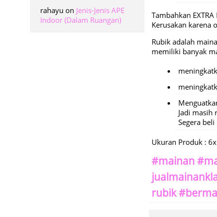
rahayu
on
Jenis-Jenis APE
Tambahkan EXTRA 
Indoor (Dalam Ruangan)
Kerusakan karena
Rubik adalah maina
memiliki banyak man
meningkatk
meningkatk
Menguatkan
Jadi masih 
Segera beli
Ukuran Produk : 6
#mainan #ma
jualmainankl
rubik #berma