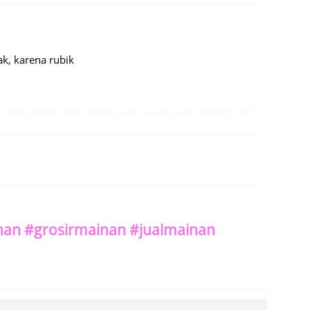
k, karena rubik
an #grosirmainan #jualmainan