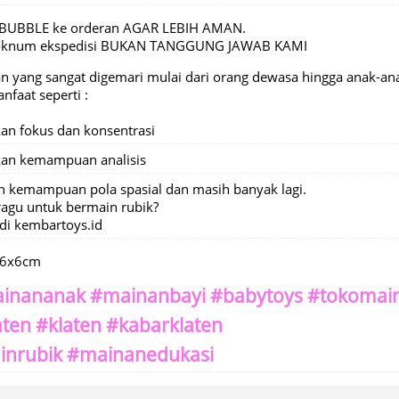
BUBBLE ke orderan AGAR LEBIH AMAN.
 oknum ekspedisi BUKAN TANGGUNG JAWAB KAMI
n yang sangat digemari mulai dari orang dewasa hingga anak-ana
faat seperti :
an fokus dan konsentrasi
an kemampuan analisis
 kemampuan pola spasial dan masih banyak lagi.
ragu untuk bermain rubik?
 di kembartoys.id
x6x6cm
inananak #mainanbayi #babytoys #tokomain
aten #klaten #kabarklaten
inrubik #mainanedukasi