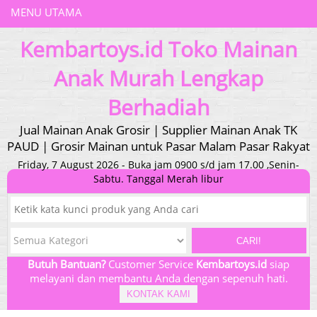
MENU UTAMA
Kembartoys.id Toko Mainan
Anak Murah Lengkap
Berhadiah
Jual Mainan Anak Grosir | Supplier Mainan Anak TK
PAUD | Grosir Mainan untuk Pasar Malam Pasar Rakyat
Friday, 7 August 2026 - Buka jam 0900 s/d jam 17.00 ,Senin-
Sabtu. Tanggal Merah libur
CARI!
Butuh Bantuan?
Customer Service
Kembartoys.id
siap
melayani dan membantu Anda dengan sepenuh hati.
KONTAK KAMI