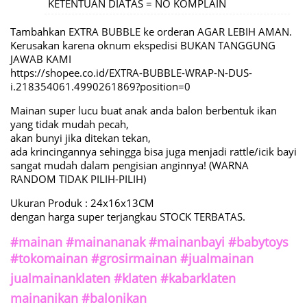
KETENTUAN DIATAS = NO KOMPLAIN
Tambahkan EXTRA BUBBLE ke orderan AGAR LEBIH AMAN.
Kerusakan karena oknum ekspedisi BUKAN TANGGUNG
JAWAB KAMI
https://shopee.co.id/EXTRA-BUBBLE-WRAP-N-DUS-
i.218354061.4990261869?position=0
Mainan super lucu buat anak anda balon berbentuk ikan
yang tidak mudah pecah,
akan bunyi jika ditekan tekan,
ada krincingannya sehingga bisa juga menjadi rattle/icik bayi
sangat mudah dalam pengisian anginnya! (WARNA
RANDOM TIDAK PILIH-PILIH)
Ukuran Produk : 24x16x13CM
dengan harga super terjangkau STOCK TERBATAS.
#mainan #mainananak #mainanbayi #babytoys
#tokomainan #grosirmainan #jualmainan
jualmainanklaten #klaten #kabarklaten
mainanikan #balonikan