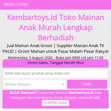
MENU UTAMA
Kembartoys.id Toko Mainan
Anak Murah Lengkap
Berhadiah
Jual Mainan Anak Grosir | Supplier Mainan Anak TK
PAUD | Grosir Mainan untuk Pasar Malam Pasar Rakyat
Wednesday, 5 August 2026 - Buka jam 0900 s/d jam 17.00
,Senin-Sabtu. Tanggal Merah libur
CARI!
Butuh Bantuan?
Customer Service
Kembartoys.id
siap
melayani dan membantu Anda dengan sepenuh hati.
KONTAK KAMI