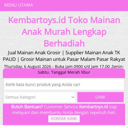
MENU UTAMA
Kembartoys.id Toko Mainan
Anak Murah Lengkap
Berhadiah
Jual Mainan Anak Grosir | Supplier Mainan Anak TK
PAUD | Grosir Mainan untuk Pasar Malam Pasar Rakyat
Thursday, 6 August 2026 - Buka jam 0900 s/d jam 17.00 ,Senin-
Sabtu. Tanggal Merah libur
CARI!
Butuh Bantuan?
Customer Service
Kembartoys.id
siap
melayani dan membantu Anda dengan sepenuh hati.
KONTAK KAMI