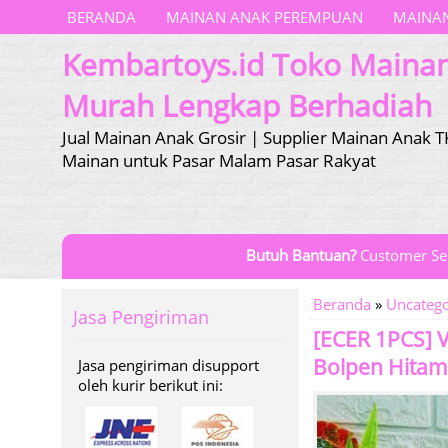
BERANDA
MAINAN ANAK PEREMPUAN
MAINAN
Kembartoys.id Toko Maina
Murah Lengkap Berhadiah
Jual Mainan Anak Grosir | Supplier Mainan Anak T
Mainan untuk Pasar Malam Pasar Rakyat
Butuh Bantuan?
Customer Se
Beranda
»
Uncatego
Jasa Pengiriman
[ECER 1PCS] 
Bolpen Hitam
Jasa pengiriman disupport
oleh kurir berikut ini: