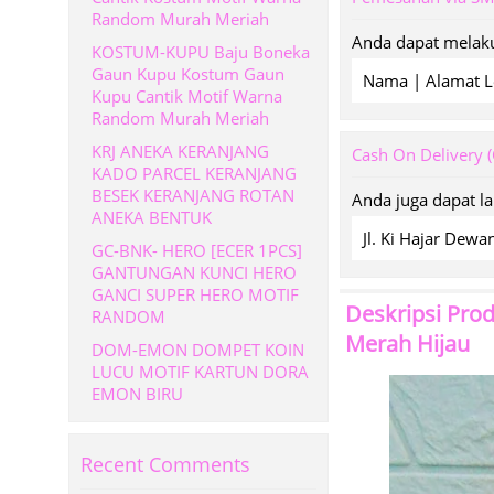
Random Murah Meriah
Anda dapat melaku
KOSTUM-KUPU Baju Boneka
Gaun Kupu Kostum Gaun
Nama | Alamat L
Kupu Cantik Motif Warna
Random Murah Meriah
KRJ ANEKA KERANJANG
Cash On Delivery 
KADO PARCEL KERANJANG
BESEK KERANJANG ROTAN
Anda juga dapat l
ANEKA BENTUK
Jl. Ki Hajar De
GC-BNK- HERO [ECER 1PCS]
GANTUNGAN KUNCI HERO
GANCI SUPER HERO MOTIF
Deskripsi Pro
RANDOM
Merah Hijau
DOM-EMON DOMPET KOIN
LUCU MOTIF KARTUN DORA
EMON BIRU
Recent Comments