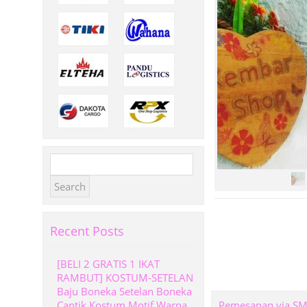
Search
for:
Recent Posts
[BELI 2 GRATIS 1 IKAT
RAMBUT] KOSTUM-SETELAN
Baju Boneka Setelan Boneka
Cantik Kostum Motif Warna
Pemesanan via S