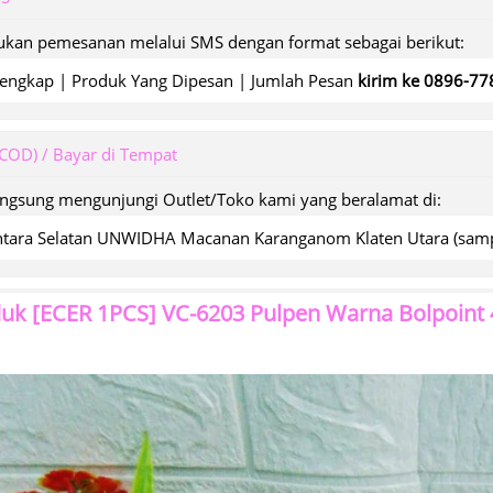
kan pemesanan melalui SMS dengan format sebagai berikut:
engkap | Produk Yang Dipesan | Jumlah Pesan
kirim ke 0896-7
(COD) / Bayar di Tempat
angsung mengunjungi Outlet/Toko kami yang beralamat di:
wantara Selatan UNWIDHA Macanan Karanganom Klaten Utara (s
duk
[ECER 1PCS] VC-6203 Pulpen Warna Bolpoint