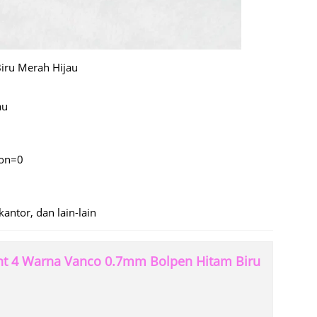
iru Merah Hijau
au
ion=0
antor, dan lain-lain
int 4 Warna Vanco 0.7mm Bolpen Hitam Biru