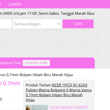
S
LOMBA
m 0900 s/d jam 17.00 ,Senin-Sabtu. Tanggal Merah libur
CARI!
epenuh hati.
KONTAK KAMI
nco 0.7mm Bolpen Hitam Biru Merah Hijau
co 0.7mm
Produk Terkait
[ECER 1PCS] VC-6203
Pulpen Warna Bolpoint 4 Warna Vanco
0.7mm Bolpen Hitam Biru Merah
25
Hijau
DOM-EMON DOMPET