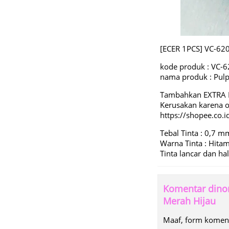
[ECER 1PCS] VC-62
kode produk : VC-
nama produk : Pul
Tambahkan EXTRA 
Kerusakan karena
https://shopee.co
Tebal Tinta : 0,7 m
Warna Tinta : Hitam
Tinta lancar dan ha
Komentar dinon
Merah Hijau
Maaf, form komenta