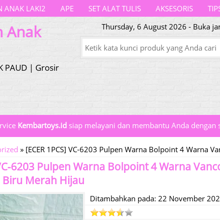
 ANAK LAKI2
APE
SET ALAT TULIS
AKSESORIS
TIP
n Anak
Thursday, 6 August 2026 - Buka ja
K PAUD | Grosir
rvice
Kembartoys.id
siap melayani dan membantu Anda dengan s
rized
»
[ECER 1PCS] VC-6203 Pulpen Warna Bolpoint 4 Warna Va
VC-6203 Pulpen Warna Bolpoint 4 Warna Van
 Biru Merah Hijau
Ditambahkan pada: 22 November 20