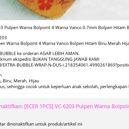
03 Pulpen Warna Bolpoint 4 Warna Vanco 0.7mm Bolpen Hitam B
6203
pen Warna Bolpoint 4 Warna Vanco Bolpen Hitam Biru Merah Hij
BUBBLE ke orderan AGAR LEBIH AMAN.
 oknum ekspedisi BUKAN TANGGUNG JAWAB KAMI
.id/EXTRA-BUBBLE-WRAP-N-DUS-i.218354061.4990261869?posit
m
, Biru, Merah, Hijau
lus, sehingga cocok untuk keperluan anak sekolah, perlengkapan k
aktifkan: [ECER 1PCS] VC-6203 Pulpen Warna Bolpo
r dinonaktifkan untuk produk/artikel ini