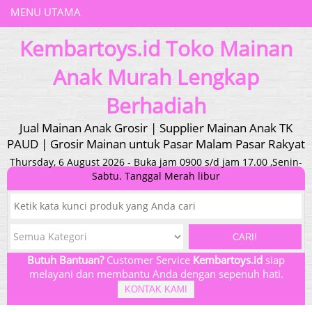
MENU UTAMA
Kembartoys.id Toko Mainan
Anak Murah Lengkap
Berhadiah
Jual Mainan Anak Grosir | Supplier Mainan Anak TK
PAUD | Grosir Mainan untuk Pasar Malam Pasar Rakyat
Thursday, 6 August 2026 - Buka jam 0900 s/d jam 17.00 ,Senin-
Sabtu. Tanggal Merah libur
CARI!
Butuh Bantuan?
Customer Service
Kembartoys.id
siap
melayani dan membantu Anda dengan sepenuh hati.
KONTAK KAMI